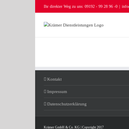
Zum
Ihr direkter Weg zu uns: 09192 - 99 28 96 -0
|
info
Inhalt
springen
Kontakt
Impressum
Datenschutzerklärung
Krämer GmbH & Co. KG | Copyright 2017