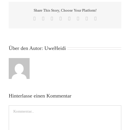
Share This Story, Choose Your Platform!
Facebook
X
Reddit
LinkedIn
Tumblr
Pinterest
Vk
E-
Mail
Über den Autor:
UweHeidi
Hinterlasse einen Kommentar
Kommentar