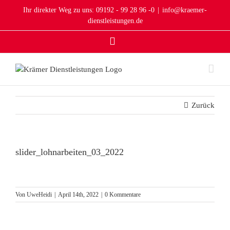
Zum
Ihr direkter Weg zu uns: 09192 - 99 28 96 -0
|
info@kraemer-
Inhalt
dienstleistungen.de
springen
Instagram
Zurück
slider_lohnarbeiten_03_2022
Von
UweHeidi
|
April 14th, 2022
|
0 Kommentare