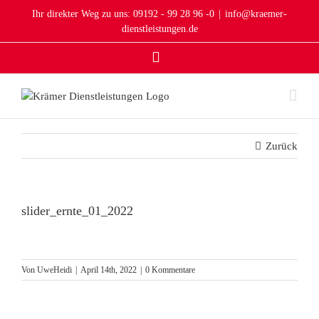
Zum
Ihr direkter Weg zu uns: 09192 - 99 28 96 -0
|
info@kraemer-
Inhalt
dienstleistungen.de
springen
Instagram
Zurück
slider_ernte_01_2022
Von
UweHeidi
|
April 14th, 2022
|
0 Kommentare