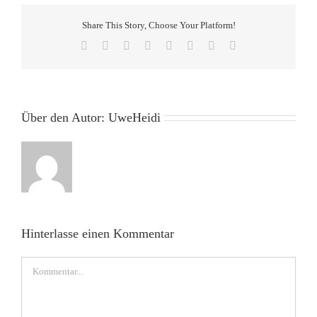
Share This Story, Choose Your Platform!
Facebook
X
Reddit
LinkedIn
Tumblr
Pinterest
Vk
E-
Mail
Über den Autor:
UweHeidi
Hinterlasse einen Kommentar
Kommentar